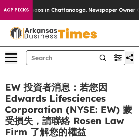
Collapse
Chaos in Chattanooga. Newspaper Owner Calls
AGP PICKS
EW 投資者消息：若您因
Edwards Lifesciences
Corporation (NYSE: EW) 蒙
受損失，請聯絡 Rosen Law
Firm 了解您的權益