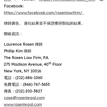
Facebook:
https://www.facebook.com/rosenlawfirm/
。
律師廣告。 過往結果並不保證獲得類似的結果。
聯絡資訊：
Laurence Rosen 律師
Phillip Kim 律師
The Rosen Law Firm, P.A.
th
275 Madison Avenue, 40
Floor
New York, NY 10016
電話：(212) 686-1060
免費電話：(866) 767-3653
傳真：(212) 202-3827
case@rosenlegal.com
www.rosenlegal.com