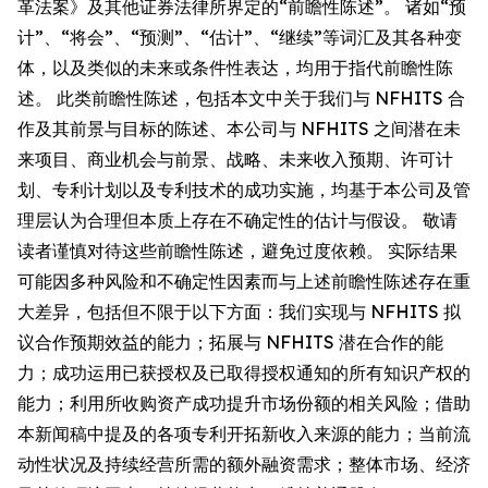
革法案》及其他证券法律所界定的“前瞻性陈述”。 诸如“预
计”、“将会”、“预测”、“估计”、“继续”等词汇及其各种变
体，以及类似的未来或条件性表达，均用于指代前瞻性陈
述。 此类前瞻性陈述，包括本文中关于我们与 NFHITS 合
作及其前景与目标的陈述、本公司与 NFHITS 之间潜在未
来项目、商业机会与前景、战略、未来收入预期、许可计
划、专利计划以及专利技术的成功实施，均基于本公司及管
理层认为合理但本质上存在不确定性的估计与假设。 敬请
读者谨慎对待这些前瞻性陈述，避免过度依赖。 实际结果
可能因多种风险和不确定性因素而与上述前瞻性陈述存在重
大差异，包括但不限于以下方面：我们实现与 NFHITS 拟
议合作预期效益的能力；拓展与 NFHITS 潜在合作的能
力；成功运用已获授权及已取得授权通知的所有知识产权的
能力；利用所收购资产成功提升市场份额的相关风险；借助
本新闻稿中提及的各项专利开拓新收入来源的能力；当前流
动性状况及持续经营所需的额外融资需求；整体市场、经济