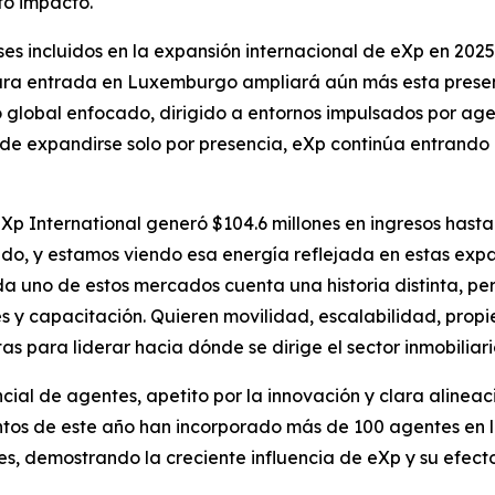
to impacto.
ses incluidos en la expansión internacional de eXp en 2025
utura entrada en Luxemburgo ampliará aún más esta pres
o global enfocado, dirigido a entornos impulsados por a
de expandirse solo por presencia, eXp continúa entrando
p International generó $104.6 millones en ingresos hasta 
, y estamos viendo esa energía reflejada en estas expans
da uno de estos mercados cuenta una historia distinta, pe
s y capacitación. Quieren movilidad, escalabilidad, propi
as para liderar hacia dónde se dirige el sector inmobiliar
ial de agentes, apetito por la innovación y clara alineac
tos de este año han incorporado más de 100 agentes en los
es, demostrando la creciente influencia de eXp y su efecto