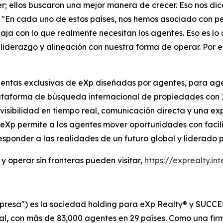
 ellos buscaron una mejor manera de crecer. Eso nos dic
. "En cada uno de estos países, nos hemos asociado con
a con lo que realmente necesitan los agentes. Eso es lo 
iderazgo y alineación con nuestra forma de operar. Por 
ientas exclusivas de eXp diseñadas por agentes, para age
lataforma de búsqueda internacional de propiedades con 
isibilidad en tiempo real, comunicación directa y una exp
 eXp permite a los agentes mover oportunidades con facili
sponder a las realidades de un futuro global y liderado 
y operar sin fronteras pueden visitar,
https://exprealty.int
presa") es la sociedad holding para eXp Realty® y SUCCES
ial, con más de 83,000 agentes en 29 países. Como una fi