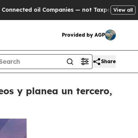
 oil Companies — not Taxpayers — the Chance to 
View all
Provided by AGP
Share
os y planea un tercero,