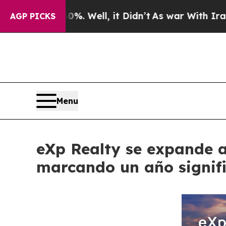
0%. Well, it Didn’t
As war With Iran Drove oil 
AGP PICKS
Menu
eXp Realty se expande a
marcando un año signifi