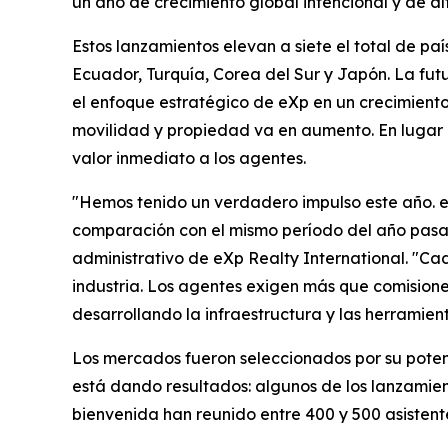
un año de crecimiento global intencional y de al
Estos lanzamientos elevan a siete el total de paí
Ecuador, Turquía, Corea del Sur y Japón. La f
el enfoque estratégico de eXp en un crecimient
movilidad y propiedad va en aumento. En lugar 
valor inmediato a los agentes.
"Hemos tenido un verdadero impulso este año. eX
comparación con el mismo período del año pasado
administrativo de eXp Realty International. "Ca
industria. Los agentes exigen más que comisione
desarrollando la infraestructura y las herramient
Los mercados fueron seleccionados por su potenc
está dando resultados: algunos de los lanzamien
bienvenida han reunido entre 400 y 500 asistent