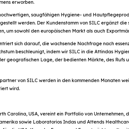
hmens erworben.
 hochwertigen, saugfähigen Hygiene- und Hautpflegeproduk
rgestellt werden. Der Kundenstamm von SILC ergänzt die s
n, um sowohl den europäischen Markt als auch Exportmärk
entriert sich darauf, die wachsende Nachfrage nach esse
stum beschleunigt, indem wir SILC in die Attindas Hygi
 der geografischen Lage, der bedienten Märkte, des Rufs
spartner von SILC werden in den kommenden Monaten wei
ert wird.
orth Carolina, USA, vereint ein Portfolio von Unternehmen,
merika sowie Laboratorios Indas und Attends Healthcare 