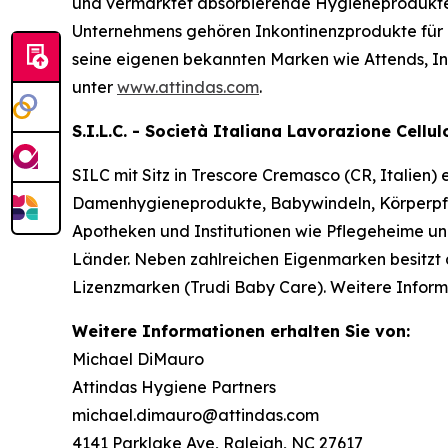
und vermarktet absorbierende Hygieneprodukte
Unternehmens gehören Inkontinenzprodukte für 
seine eigenen bekannten Marken wie
Attends, I
unter
www.attindas.com
.
S.I.L.C. - Società Italiana Lavorazione Cellu
SILC mit Sitz in Trescore Cremasco (CR, Italien)
Damenhygieneprodukte, Babywindeln, Körperpfle
Apotheken und Institutionen wie Pflegeheime u
Länder. Neben zahlreichen Eigenmarken besitzt 
Lizenzmarken (Trudi Baby Care). Weitere Inform
Weitere Informationen erhalten Sie von:
Michael DiMauro
Attindas Hygiene Partners
michael.dimauro@attindas.com
4141 Parklake Ave, Raleigh, NC 27617