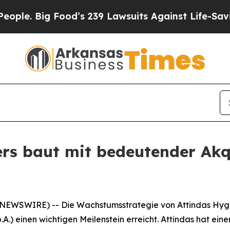
. Big Food’s 239 Lawsuits Against Life-Saving Pol
rs baut mit bedeutender Akqu
 NEWSWIRE) -- Die Wachstumsstrategie von Attindas Hygi
.A.) einen wichtigen Meilenstein erreicht. Attindas hat e