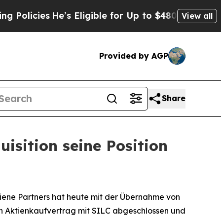
icies
He’s Eligible for Up to $480,000 After Bei
View all
Provided by AGP
Share
isition seine Position
ene Partners hat heute mit der Übernahme von
inen Aktienkaufvertrag mit SILC abgeschlossen und