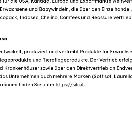
 für die USA, Kanada, Europa und Exportmärkte weltweit
Erwachsene und Babywindeln, die über den Einzelhandel,
ncopack, Indasec, Chelino, Comfees
und
Reassure
vertrieb
losa
 entwickelt, produziert und vertreibt Produkte für Erwachs
geprodukte und Tierpflegeprodukte. Der Vertrieb erfolgt
nd Krankenhäuser sowie über den Direktvertrieb an Endve
das Unternehmen auch mehrere Marken (Soffisof, Laurella
ationen finden Sie unter
https://silc.it
.