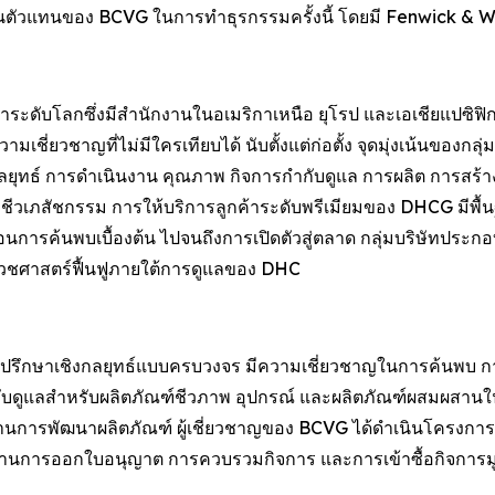
นตัวแทนของ BCVG ในการทำธุรกรรมครั้งนี้ โดยมี Fenwick & 
ะดับโลกซึ่งมีสำนักงานในอเมริกาเหนือ ยุโรป และเอเชียแปซิฟิก ก่
ี่ยวชาญที่ไม่มีใครเทียบได้ นับตั้งแต่ก่อตั้ง จุดมุ่งเน้นของกลุ
นกลยุทธ์ การดำเนินงาน คุณภาพ กิจการกำกับดูแล การผลิต การสร
รรมชีวเภสัชกรรม การให้บริการลูกค้าระดับพรีเมียมของ DHCG ม
้นตอนการค้นพบเบื้องต้น ไปจนถึงการเปิดตัวสู่ตลาด กลุ่มบริษัทปร
วชศาสตร์ฟื้นฟูภายใต้การดูแลของ DHC
ที่ปรึกษาเชิงกลยุทธ์แบบครบวงจร มีความเชี่ยวชาญในการค้น
บดูแลสำหรับผลิตภัณฑ์ชีวภาพ อุปกรณ์ และผลิตภัณฑ์ผสมผสาน
ด้านการพัฒนาผลิตภัณฑ์ ผู้เชี่ยวชาญของ BCVG ได้ดำเนินโครงการ
ด้านการออกใบอนุญาต การควบรวมกิจการ และการเข้าซื้อกิจการมูล