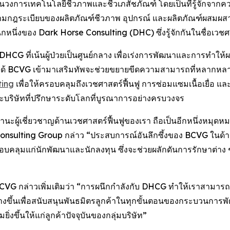
โลกในวงการเทคโนโลยีชีวภาพและชีวเภสัชภัณฑ์ โดยเป็นที่รู้จัก
มกฎระเบียบของผลิตภัณฑ์ชีวภาพ อุปกรณ์ และผลิตภัณฑ์ผสมผ
หนึ่งของ Dark Horse Consulting (DHC) ซึ่งรู้จักกันในชื่อเวชศ
อง DHCG ที่เน้นผู้ป่วยเป็นศูนย์กลาง เพื่อเร่งการพัฒนาและการทำใ
ได้ BCVG เข้ามาเสริมทัพจะช่วยขยายขีดความสามารถที่หลากหลาย
ting
เพื่อให้ครอบคลุมถึงเวชศาสตร์ฟื้นฟู การซ่อมแซมเนื้อเยื่อ 
ริษัทที่ปรึกษาระดับโลกที่บูรณาการอย่างครบวงจร
านะผู้เชี่ยวชาญด้านเวชศาสตร์ฟื้นฟูของเรา ถือเป็นอีกหนึ่งหมุ
Consulting Group กล่าว “ประสบการณ์อันลึกซึ้งของ BCVG ในด้า
คลุมแก่นักพัฒนาและนักลงทุน ซึ่งจะช่วยผลักดันการรักษาต่าง ๆ ให้
ง BCVG กล่าวเพิ่มเติมว่า “การผนึกกำลังกับ DHCG ทำให้เราสามา
างขึ้นเพื่อสนับสนุนพันธมิตรลูกค้าในทุกขั้นตอนของกระบวนการ
ิ่งขึ้นให้แก่ลูกค้าปัจจุบันของกลุ่มบริษัท”