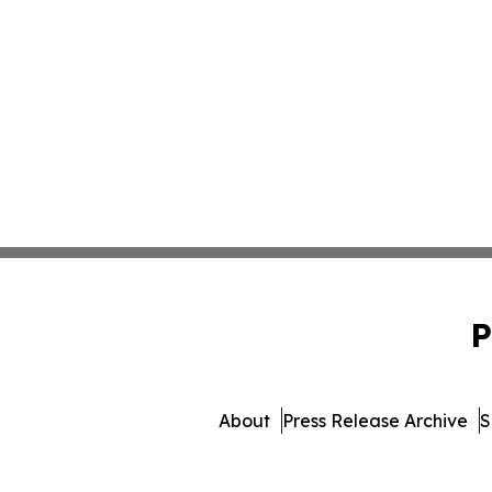
P
About
Press Release Archive
S
© 1995-2026 Newsmatics 