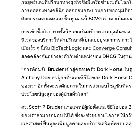
กลยุทธ์และที่ปรึกษาทางธุรกิจซึ่งมีเครือข่ายระดับ
การทดลองทางคลินิก ตลอดจนกระบวนการขออนุมัติตา
ศัลยกรรมตกแต่งและฟื้นฟู ตอนนี้ BCVG เข้ามาเป็นแผนก
การเข้าซื้อกิจการครั้งนี้ช่วยเสริมสร้างความมุ่งมั่นข
นิเวศของบริการให้คำปรึกษาที่เป็นแบบบูรณาการ การ
เมื่อเร็ว ๆ นี้กับ
BioTechLogic
และ
Converge Consul
สอดคล้องกันอย่างลงตัวกับตำแหน่งของ DHCG ในฐานะบ
“การต้อนรับ Bruder เข้าสู่ครอบครัว Dark Horse ในฐ
Anthony Davies ผู้ก่อตั้งและซีอีโอของ Dark Horse 
ของเรา อีกทั้งจะเร่งศักยภาพในการส่งมอบโซลูชันที่ครอบ
ประโยชน์สูงสุดของผู้ป่วยทั่วโลก”
ดร. Scott P. Bruder นายแพทย์ผู้ก่อตั้งและซีอีโอขอ
ของเราสามารถมอบให้ได้ ซึ่งจะช่วยขยายโอกาสให้กว้
เวชศาสตร์ฟื้นฟูจะเพิ่มมูลค่าและบริการเสริมที่ครอบคลุมย