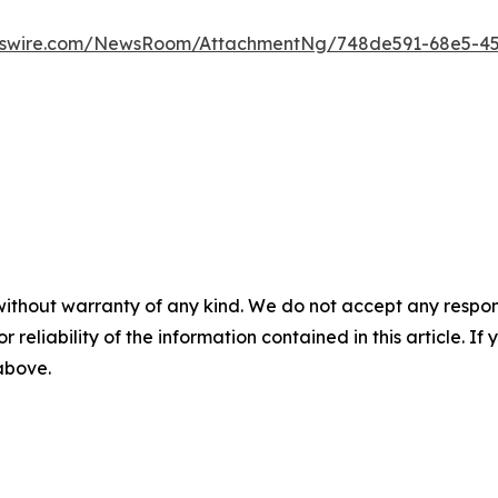
wswire.com/NewsRoom/AttachmentNg/748de591-68e5-45
without warranty of any kind. We do not accept any responsib
r reliability of the information contained in this article. I
 above.