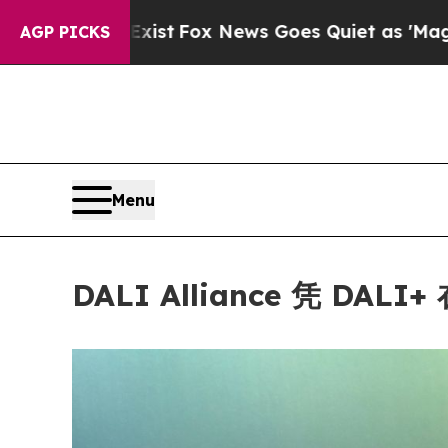
News Goes Quiet as 'Maga Media Pipeline' Backf
AGP PICKS
Menu
DALI Alliance 凭 DAL