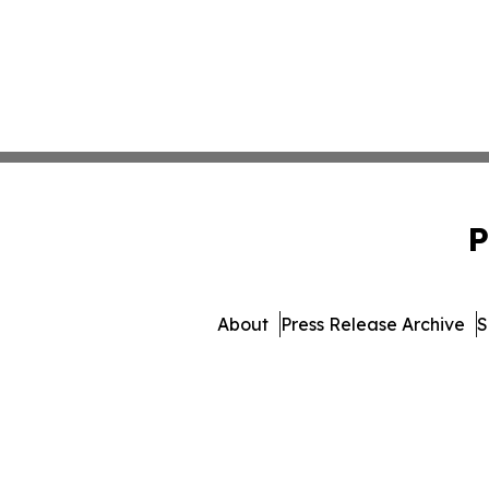
P
About
Press Release Archive
S
© 1995-2026 Newsmatics 