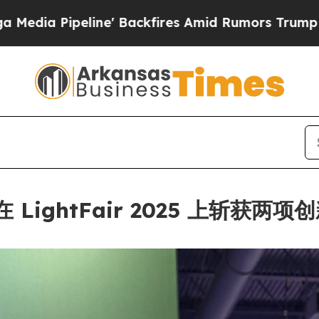
ires Amid Rumors Trump Will cut Pirro
Democrati
I+ 在 LightFair 2025 上斩获两