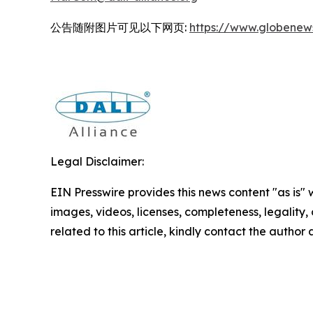
公告随附图片可见以下网页:
https://www.globene
Legal Disclaimer:
EIN Presswire provides this news content "as is" 
images, videos, licenses, completeness, legality, o
related to this article, kindly contact the author