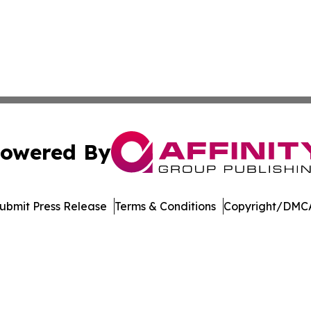
owered By
ubmit Press Release
Terms & Conditions
Copyright/DMCA
Inc. dba Affinity Group Publishing & Arkansas Business Tim
Cookie Settings / Your Privacy Choices