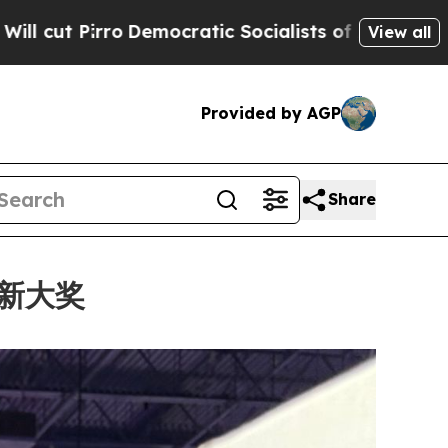
c Socialists of America Propose Radical Overha
View all
Provided by AGP
Share
项创新大奖