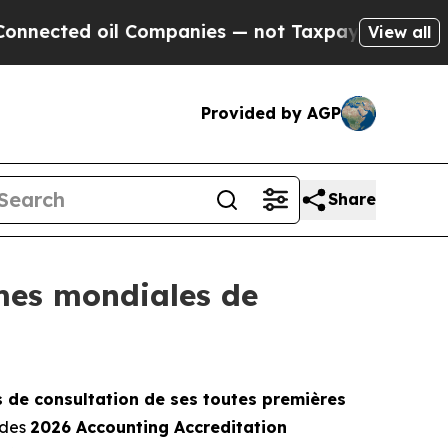
ed oil Companies — not Taxpayers — the Chance t
View all
Provided by AGP
Share
mes mondiales de
s de consultation de ses toutes premières
 des
2026 Accounting Accreditation