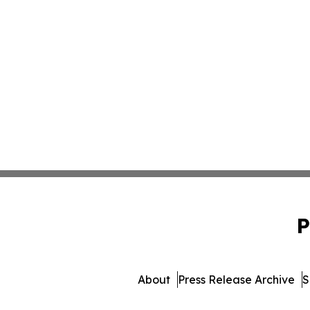
P
About
Press Release Archive
S
© 1995-2026 Newsmatics 