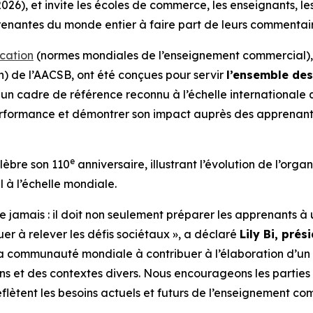
6), et invite les écoles de commerce, les enseignants, les
prenantes du monde entier à faire part de leurs commentair
cation
(normes mondiales de l’enseignement commercial), q
) de l’AACSB, ont été conçues pour servir
l’ensemble de
n cadre de référence reconnu à l’échelle internationale que
rformance et démontrer son impact auprès des apprenant
e
élèbre son 110
anniversaire, illustrant l’évolution de l’or
 à l’échelle mondiale.
ue jamais : il doit non seulement préparer les apprenants 
uer à relever les défis sociétaux », a déclaré
Lily Bi, pré
t la communauté mondiale à contribuer à l’élaboration d’un
ions et des contextes divers. Nous encourageons les partie
eflètent les besoins actuels et futurs de l’enseignement c