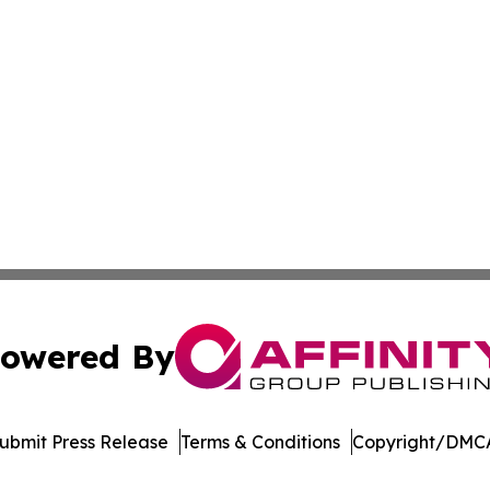
owered By
ubmit Press Release
Terms & Conditions
Copyright/DMCA
Inc. dba Affinity Group Publishing & Arkansas Business Tim