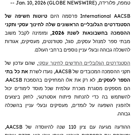
טמפה, פלורידה, Jan. 10, 2026 (GLOBE NEWSWIRE) --
AACSB
International
פרסמה היום
טיוטות חשיפה של
הסטנדרטים
הגלובליים הראשונים
שלה
לחינוך עסקי
ותקני
ההסמכה
ב
חשבונאות לשנת 2026,
ומזמינה לקבל
משוב
מבתי ספר
למנהל עסקים
, סגל, סטודנטים, מעסיקים, אגודות
לה
שכלה גבוהה ובעלי עניין נוספים ברחבי העולם.
הסטנדרטים הגלובליים החדשים לחינוך עסקי
, שהם עדכון של
תקני ההסמכה המכובדים של
AACSB
, נועדו לשרת
את כל בתי
הספר לעסקים
, לא רק את אלו המחזיקים בהסמכת
AACSB
.
הם מספקים מסגרת מוכרת עולמית שכל מוסד לימודים יכול
להשתמש בה כדי להנחות פיתוח אסטרטגי, לחזק ביצועים
ולהפגין
השפעה על לומדים, מעסיקים ובעלי עניין בהשכלה
גבוהה.
ההודעה מגיעה עם ציון 110 שנה להיווסד
ה
של
AACSB
,