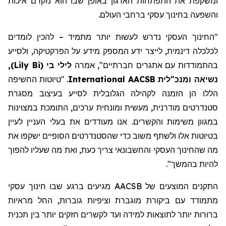
ומשקפת את התפתחות הארגון באופן שבו הוא מקדם איכות
והשפעה בחינוך עסקי ברחבי העולם.
"החינוך העסקי
נדרש
לעשות יותר
מתמיד
– להכין לומדים
לכלכלה דינמית, לייצר ידע
המספק מידע על הפרקטיקה
,
ולסייע
בהתמודדות עם אתגרים חברתיים
"
,
אמרה
לילי בי
(
Lily Bi
)
,
נשיאה ומנכ"לית AACSB
International
. "טיוטות החשיפה
הללו הן הזמנה לקהילה הגלובלית לסייע בעיצוב מסגרת
סטנדרטים מודרנית, מעשית ומונחית ערכים, התומכת במצוינות
במגוון משימות והקשרים. אנו מעודדים את בעלי העניין לעיין
בטיוטות אלו ולשתף משוב כדי שהסטנדרטים הסופיים ישקפו את
מה
שהחינוך העסקי והחשבונאי
צריך כעת,
ואת מה שעליו להפוך
להיות בהמשך
".
התקנים המוצעים של AACSB מגיעים ברגע שבו חינוך עסקי
מתמודד עם ביקורת מוגברת וציפיות
גוברות
, החל מראיות
ברורות יותר לתוצאות למידה ועד
לקשרים
חזקים יותר בין תכנית