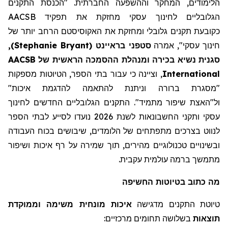
הלימודים, המחקר וההשפעה החברתית. "הכנסת התקנים
הגלובליים לחינוך עסקי מחזקת את תפקיד AACSB
כקובע
ת
תקנים גלובלי ומחזקת את
האקוסיסטם
הרחב יותר של
חינוך עסקי"
,
אמרה
סטפני
בראיינט
(
Stephanie Bryant
)
,
סגנית נשיא בכירה ו
מנהלת
ההסמכה הראשית של AACSB
International
, וציינה כי עבור בתי הספר, הטיוטות מספקות
"מסגרת ברורה
וניתנת להתאמה להדגמת איכות
"
ול"האצת
שיפור מתמיד"
.
התקנים הגלובליים החדשים לחינוך
עסקי ותקני החשבונאות לשנת 2026 נועדו לסייע לבתי הספר
לנווט בצרכים
מתפתחים
של הלומדים,
שיבושים
בכוח העבודה
ובשינויים טכנולוגיים מהירים, תוך שמירה על רף איכות ושיפור
מתמשך ברמה עולמית עקבית.
מה
כתוב
בטיוטות החשיפה
טיוטת התקנים מדגישה
איכות מונחית משימה וממוקדת
תוצאות
בשלושה תחומים מרכזיים: